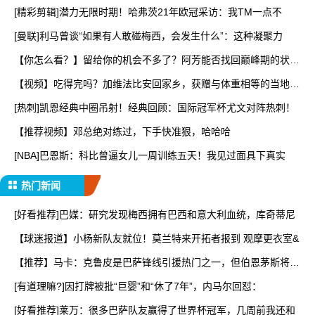
[精彩剪辑]潜力无限时期！哈弗茨21年欧冠采访：我TM一点不
[曼联]利马曾谈“如果有人敢碰梅西，会发生什么”：这种凝聚力
【你怎么看？】留给你的机会不多了？阿芳能否找回巅峰期的状
态？
【视频】吃得完吗？加维法比安回家乡，获赠与体重相等的当地特
产
[热刺]凯恩经典中圈吊射！经典回顾：国际冠军杯尤文对阵热刺！
【推荐视频】邓总绝对练过，下手快准狠，哈哈哈
[NBA]巴恩斯：科比曾逼女儿一周训练五天！我见过面具下真实
热门新闻
[好看推荐]巴媒：研究发现梅西拥有巴西和意大利血统，库奇蒂尼
【球迷报道】小杨新队友就位！莫兰特来开拓者报到 观摩更衣室&
【推荐】马卡：克鲁皮是巴萨锋线引援热门之一，但伯恩茅斯将其
列
[有道理嘛?]因打牌被批“巨婴”和“休了7年”，内马尔回怼：
[好看推荐]莱万：很多巴萨队友赢得了世界杯冠军，几周前我还和