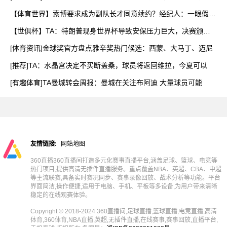
【体育世界】索博要求成为副队长才同意续约？经纪人：一眼假，
他
【世俱杯】TA：特朗普现身世界杯导致安保压力巨大，决赛颁奖
时
[体育资讯]金球奖官方盘点雅辛奖热门候选：西蒙、大马丁、迈尼
[推荐]TA：水晶宫决定不买断盖桑，球员将返回维拉，今夏可以
[有趣体育]TA曼城转会周报：曼城在关注布阿迪 大量球员可能
友情链接:
网站地图
360直播360直播间打造多元化赛事直播平台,涵盖足球、篮球、电竞等
热门项目,提供高清无插件直播服务。重点覆盖NBA、英超、CBA、中超
等主流联赛,具备实时赛况同步、赛事录像回放、战术分析等功能。平台
界面简洁,操作便捷,适用于电脑、手机、平板等多设备,为用户带来清晰
稳定的在线观赛体验。
Copyright © 2018-2024 360直播间,足球直播,篮球直播,电竞直播,高清
体育,360体育,NBA直播,英超,无插件直播,在线赛事,赛事回放,直播平台,