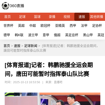
首页
足球
篮球
录播
视频
速报
其他转播
世界杯
英超
中超
欧冠杯
亚精英
西甲
法甲
足协杯
德甲
韩K联
波兰甲
意甲
俄超
英足总杯
黑山甲
英冠
首页
>
速报
>
足球新闻
>
[体育报道]记者：韩鹏驰援全运会期间，
唐田可能暂时指挥泰山队比赛
[体育报道]记者：韩鹏驰援全运会期
间，唐田可能暂时指挥泰山队比赛
时间：2025-10-13 16:53:56
|
来源：直播吧