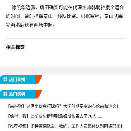
徐凯华透露，唐田确实可能在代理主帅韩鹏驰援全运会
的时间，暂时指挥泰山一线队比赛。根据赛程，泰山队踢
完海港后还有两场中超。
相关标签
热门直播
热门集锦
【森林狼】这俩小伙会打球吗？大学时期耍宝的布伦森和迪文！
【值得一看】此前皮尔斯聊到詹姆斯如果去了76人.....
【推荐视频】多特蒙德队友、教练、工作人员集体送别阿德耶米！