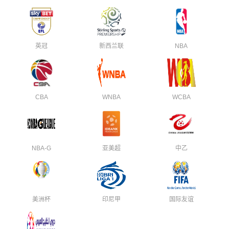
英冠
新西兰联
NBA
CBA
WNBA
WCBA
NBA-G
亚美超
中乙
美洲杯
印尼甲
国际友谊