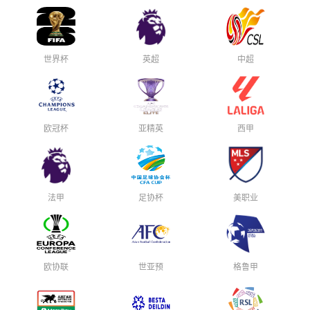
世界杯
英超
中超
欧冠杯
亚精英
西甲
法甲
足协杯
美职业
欧协联
世亚预
格鲁甲