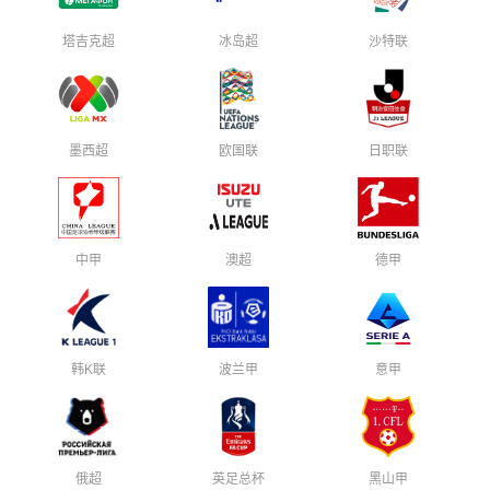
塔吉克超
冰岛超
沙特联
墨西超
欧国联
日职联
中甲
澳超
德甲
韩K联
波兰甲
意甲
俄超
英足总杯
黑山甲