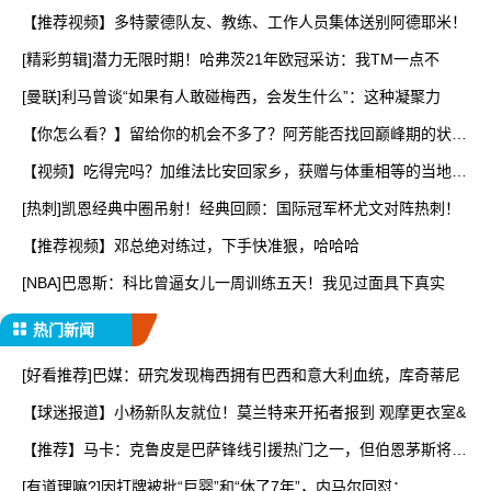
【推荐视频】多特蒙德队友、教练、工作人员集体送别阿德耶米！
[精彩剪辑]潜力无限时期！哈弗茨21年欧冠采访：我TM一点不
[曼联]利马曾谈“如果有人敢碰梅西，会发生什么”：这种凝聚力
【你怎么看？】留给你的机会不多了？阿芳能否找回巅峰期的状
态？
【视频】吃得完吗？加维法比安回家乡，获赠与体重相等的当地特
产
[热刺]凯恩经典中圈吊射！经典回顾：国际冠军杯尤文对阵热刺！
【推荐视频】邓总绝对练过，下手快准狠，哈哈哈
[NBA]巴恩斯：科比曾逼女儿一周训练五天！我见过面具下真实
热门新闻
[好看推荐]巴媒：研究发现梅西拥有巴西和意大利血统，库奇蒂尼
【球迷报道】小杨新队友就位！莫兰特来开拓者报到 观摩更衣室&
【推荐】马卡：克鲁皮是巴萨锋线引援热门之一，但伯恩茅斯将其
列
[有道理嘛?]因打牌被批“巨婴”和“休了7年”，内马尔回怼：