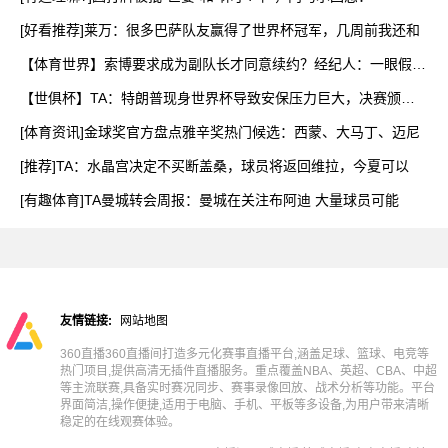
[好看推荐]莱万：很多巴萨队友赢得了世界杯冠军，几周前我还和
【体育世界】索博要求成为副队长才同意续约？经纪人：一眼假，
他
【世俱杯】TA：特朗普现身世界杯导致安保压力巨大，决赛颁奖
时
[体育资讯]金球奖官方盘点雅辛奖热门候选：西蒙、大马丁、迈尼
[推荐]TA：水晶宫决定不买断盖桑，球员将返回维拉，今夏可以
[有趣体育]TA曼城转会周报：曼城在关注布阿迪 大量球员可能
友情链接:
网站地图
360直播360直播间打造多元化赛事直播平台,涵盖足球、篮球、电竞等
热门项目,提供高清无插件直播服务。重点覆盖NBA、英超、CBA、中超
等主流联赛,具备实时赛况同步、赛事录像回放、战术分析等功能。平台
界面简洁,操作便捷,适用于电脑、手机、平板等多设备,为用户带来清晰
稳定的在线观赛体验。