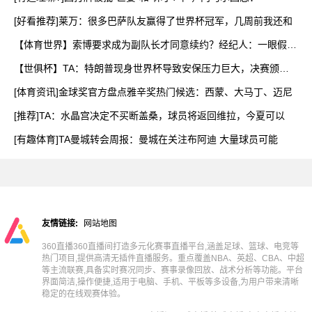
[好看推荐]莱万：很多巴萨队友赢得了世界杯冠军，几周前我还和
【体育世界】索博要求成为副队长才同意续约？经纪人：一眼假，
他
【世俱杯】TA：特朗普现身世界杯导致安保压力巨大，决赛颁奖
时
[体育资讯]金球奖官方盘点雅辛奖热门候选：西蒙、大马丁、迈尼
[推荐]TA：水晶宫决定不买断盖桑，球员将返回维拉，今夏可以
[有趣体育]TA曼城转会周报：曼城在关注布阿迪 大量球员可能
友情链接:
网站地图
360直播360直播间打造多元化赛事直播平台,涵盖足球、篮球、电竞等
热门项目,提供高清无插件直播服务。重点覆盖NBA、英超、CBA、中超
等主流联赛,具备实时赛况同步、赛事录像回放、战术分析等功能。平台
界面简洁,操作便捷,适用于电脑、手机、平板等多设备,为用户带来清晰
稳定的在线观赛体验。