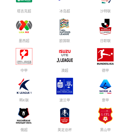
塔吉克超
冰岛超
沙特联
墨西超
欧国联
日职联
中甲
澳超
德甲
韩K联
波兰甲
意甲
俄超
英足总杯
黑山甲