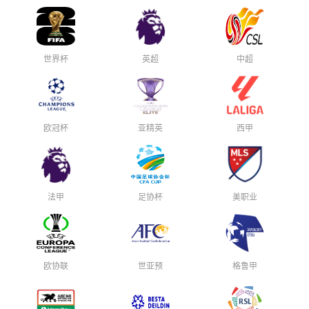
世界杯
英超
中超
欧冠杯
亚精英
西甲
法甲
足协杯
美职业
欧协联
世亚预
格鲁甲