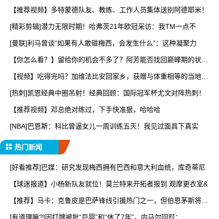
【推荐视频】多特蒙德队友、教练、工作人员集体送别阿德耶米！
[精彩剪辑]潜力无限时期！哈弗茨21年欧冠采访：我TM一点不
[曼联]利马曾谈“如果有人敢碰梅西，会发生什么”：这种凝聚力
【你怎么看？】留给你的机会不多了？阿芳能否找回巅峰期的状
态？
【视频】吃得完吗？加维法比安回家乡，获赠与体重相等的当地特
产
[热刺]凯恩经典中圈吊射！经典回顾：国际冠军杯尤文对阵热刺！
【推荐视频】邓总绝对练过，下手快准狠，哈哈哈
[NBA]巴恩斯：科比曾逼女儿一周训练五天！我见过面具下真实
热门新闻
[好看推荐]巴媒：研究发现梅西拥有巴西和意大利血统，库奇蒂尼
【球迷报道】小杨新队友就位！莫兰特来开拓者报到 观摩更衣室&
【推荐】马卡：克鲁皮是巴萨锋线引援热门之一，但伯恩茅斯将其
列
[有道理嘛?]因打牌被批“巨婴”和“休了7年”，内马尔回怼：