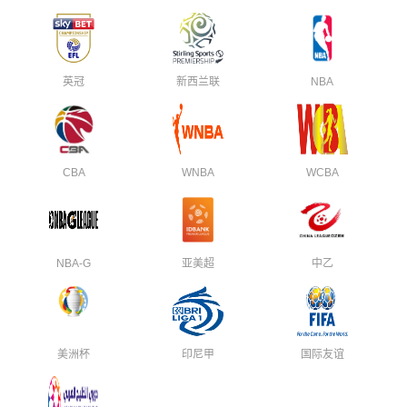
英冠
新西兰联
NBA
CBA
WNBA
WCBA
NBA-G
亚美超
中乙
美洲杯
印尼甲
国际友谊