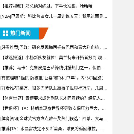
热刺！
【推荐视频】邓总绝对练过，下手快准狠，哈哈哈
[NBA]巴恩斯：科比曾逼女儿一周训练五天！我见过面具下
真实
热门新闻
[好看推荐]巴媒：研究发现梅西拥有巴西和意大利血统，库
奇蒂尼
【球迷报道】小杨新队友就位！莫兰特来开拓者报到 观摩
更衣室&
【推荐】马卡：克鲁皮是巴萨锋线引援热门之一，但伯恩
茅斯将其列
[有道理嘛?]因打牌被批“巨婴”和“休了7年”，内马尔回怼：
[好看推荐]莱万：很多巴萨队友赢得了世界杯冠军，几周前
我还和
【体育世界】索博要求成为副队长才同意续约？经纪人：
一眼假，他
【世俱杯】TA：特朗普现身世界杯导致安保压力巨大，决
赛颁奖时
[体育资讯]金球奖官方盘点雅辛奖热门候选：西蒙、大马
丁、迈尼
[推荐]TA：水晶宫决定不买断盖桑，球员将返回维拉，今