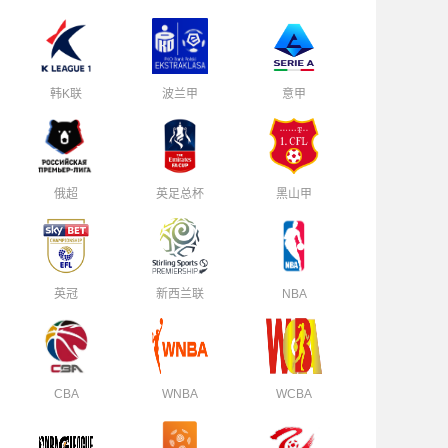
韩K联
波兰甲
意甲
俄超
英足总杯
黑山甲
英冠
新西兰联
NBA
CBA
WNBA
WCBA