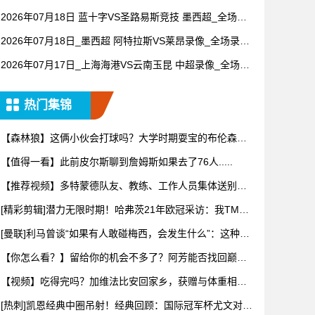
像【高清回放】
2026年07月18日 蓝十字VS圣路易斯竞技 墨西超_全场录
像【视频集锦】
2026年07月18日_墨西超 阿特拉斯VS莱昂录像_全场录像
【视频集锦】
2026年07月17日_上海海港VS云南玉昆 中超录像_全场录
像【视频集锦】
热门集锦
【森林狼】这俩小伙会打球吗？大学时期耍宝的布伦森和
迪文！
【值得一看】此前皮尔斯聊到詹姆斯如果去了76人.....
【推荐视频】多特蒙德队友、教练、工作人员集体送别阿
德耶米！
[精彩剪辑]潜力无限时期！哈弗茨21年欧冠采访：我TM一
点不
[曼联]利马曾谈“如果有人敢碰梅西，会发生什么”：这种凝
聚力
【你怎么看？】留给你的机会不多了？阿芳能否找回巅峰
期的状态？
【视频】吃得完吗？加维法比安回家乡，获赠与体重相等
的当地特产
[热刺]凯恩经典中圈吊射！经典回顾：国际冠军杯尤文对阵