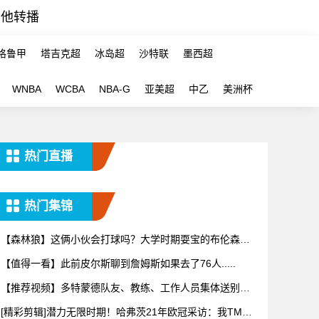
其他转播
格鲁甲
塔吉克超
冰岛超
沙特联
墨西超
WNBA
WCBA
NBA-G
亚美超
中乙
美洲杯
热门直播
热门集锦
【森林狼】这俩小伙会打球吗？大学时期耍宝的布伦森和
迪文！
【值得一看】此前皮尔斯聊到詹姆斯如果去了76人.....
【推荐视频】多特蒙德队友、教练、工作人员集体送别阿
德耶米！
[精彩剪辑]潜力无限时期！哈弗茨21年欧冠采访：我TM一