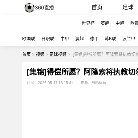
首页
足球
世界杯
英超
中超
欧
欧国联
日职联
中甲
澳超
德甲
韩K联
波兰甲
首页
>
视频
>
足球视频
>
[集锦]得偿所愿？阿隆索将执教切
[集锦]得偿所愿？阿隆索将执教切
时间：2026-05-17 18:15:41
|
来源：咪咕体育