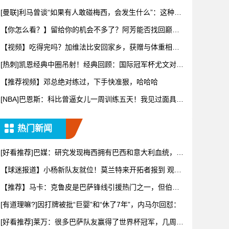
点不
[曼联]利马曾谈“如果有人敢碰梅西，会发生什么”：这种凝
聚力
【你怎么看？】留给你的机会不多了？阿芳能否找回巅峰
期的状态？
【视频】吃得完吗？加维法比安回家乡，获赠与体重相等
的当地特产
[热刺]凯恩经典中圈吊射！经典回顾：国际冠军杯尤文对阵
热刺！
【推荐视频】邓总绝对练过，下手快准狠，哈哈哈
[NBA]巴恩斯：科比曾逼女儿一周训练五天！我见过面具下
真实
热门新闻
[好看推荐]巴媒：研究发现梅西拥有巴西和意大利血统，库
奇蒂尼
【球迷报道】小杨新队友就位！莫兰特来开拓者报到 观摩
更衣室&
【推荐】马卡：克鲁皮是巴萨锋线引援热门之一，但伯恩
茅斯将其列
[有道理嘛?]因打牌被批“巨婴”和“休了7年”，内马尔回怼：
[好看推荐]莱万：很多巴萨队友赢得了世界杯冠军，几周前