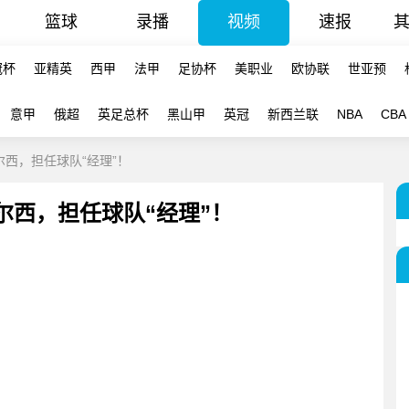
篮球
录播
视频
速报
冠杯
亚精英
西甲
法甲
足协杯
美职业
欧协联
世亚预
意甲
俄超
英足总杯
黑山甲
英冠
新西兰联
NBA
CBA
尔西，担任球队“经理”！
尔西，担任球队“经理”！