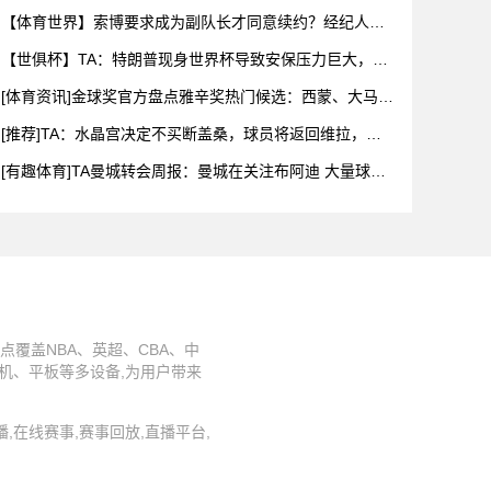
我还和
【体育世界】索博要求成为副队长才同意续约？经纪人：
一眼假，他
【世俱杯】TA：特朗普现身世界杯导致安保压力巨大，决
赛颁奖时
[体育资讯]金球奖官方盘点雅辛奖热门候选：西蒙、大马
丁、迈尼
[推荐]TA：水晶宫决定不买断盖桑，球员将返回维拉，今
夏可以
[有趣体育]TA曼城转会周报：曼城在关注布阿迪 大量球员
可能
点覆盖NBA、英超、CBA、中
机、平板等多设备,为用户带来
件直播,在线赛事,赛事回放,直播平台,