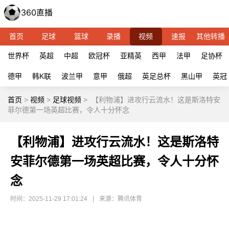
首页
足球
篮球
录播
视频
速报
其他转播
世界杯
英超
中超
欧冠杯
亚精英
西甲
法甲
足协杯
德甲
韩K联
波兰甲
意甲
俄超
英足总杯
黑山甲
英冠
首页
>
视频
>
足球视频
>
【利物浦】进攻行云流水！这是斯洛特安
菲尔德第一场英超比赛，令人十分怀念
【利物浦】进攻行云流水！这是斯洛特
安菲尔德第一场英超比赛，令人十分怀
念
时间：2025-11-29 17:01:24
|
来源：腾讯体育