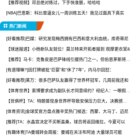
【推荐视频】邓总绝对练过，下手快准狠，哈哈哈
[NBA]巴恩斯：科比曾逼女儿一周训练五天！我见过面具下真实
热门新闻
[好看推荐]巴媒：研究发现梅西拥有巴西和意大利血统，库奇蒂尼
【球迷报道】小杨新队友就位！莫兰特来开拓者报到 观摩更衣室&
【推荐】马卡：克鲁皮是巴萨锋线引援热门之一，但伯恩茅斯将其
列
[有道理嘛?]因打牌被批“巨婴”和“休了7年”，内马尔回怼：
[好看推荐]莱万：很多巴萨队友赢得了世界杯冠军，几周前我还和
【体育世界】索博要求成为副队长才同意续约？经纪人：一眼假，
他
【世俱杯】TA：特朗普现身世界杯导致安保压力巨大，决赛颁奖
时
[体育资讯]金球奖官方盘点雅辛奖热门候选：西蒙、大马丁、迈尼
[推荐]TA：水晶宫决定不买断盖桑，球员将返回维拉，今夏可以
[有趣体育]TA曼城转会周报：曼城在关注布阿迪 大量球员可能