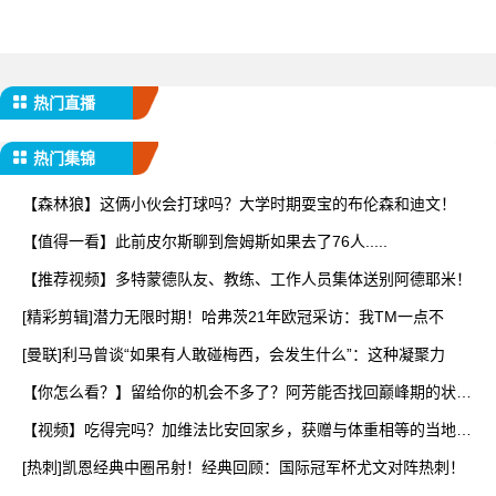
热门直播
热门集锦
【森林狼】这俩小伙会打球吗？大学时期耍宝的布伦森和迪文！
【值得一看】此前皮尔斯聊到詹姆斯如果去了76人.....
【推荐视频】多特蒙德队友、教练、工作人员集体送别阿德耶米！
[精彩剪辑]潜力无限时期！哈弗茨21年欧冠采访：我TM一点不
[曼联]利马曾谈“如果有人敢碰梅西，会发生什么”：这种凝聚力
【你怎么看？】留给你的机会不多了？阿芳能否找回巅峰期的状
态？
【视频】吃得完吗？加维法比安回家乡，获赠与体重相等的当地特
产
[热刺]凯恩经典中圈吊射！经典回顾：国际冠军杯尤文对阵热刺！