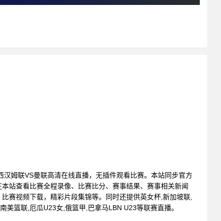
赛 : 西汉姆联VS曼联高清在线直播，无插件观看比赛。本站同步官方
在本站查看比赛全程录像、比赛比分、赛事结果、赛事相关新闻
比赛视频下载，精彩片段集锦等。同时还提供英女杯,新加坡联,
,南美篮联,厄瓜U23女,俄篮甲,巴拿马LBN U23等联赛直播。