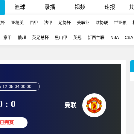
篮球
录播
视频
速报
冠杯
亚精英
西甲
法甲
足协杯
美职业
欧协联
世亚预
意甲
俄超
英足总杯
黑山甲
英冠
新西兰联
NBA
CBA
-12-05 04:00:00
0 : 0
曼联
已完赛