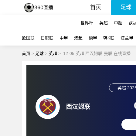
首页
足球
世界杯
英超
中超
欧
欧国联
日职联
中甲
澳超
德甲
韩K联
波兰甲
首页
>
足球
>
英超
>
12-05 英超 西汉姆联-曼联 在线直播
英超
2025
西汉姆联