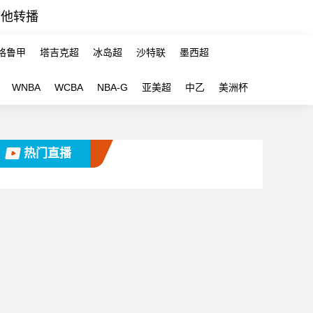
其他转播
格鲁甲
塔吉克超
冰岛超
沙特联
墨西超
WNBA
WCBA
NBA-G
亚美超
中乙
美洲杯
热门直播