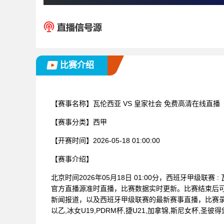
比赛介绍
【赛事名称】
瓦伦西亚 VS 皇家社会 免费高清在线直播
【赛事分类】
西甲
【开赛时间】
2026-05-18 01:00:00
【赛事介绍】
北京时间2026年05月18日 01:00分，西班牙甲级联
官方直播源准时直播，比赛数据实时更新。比赛结束后
新闻报道，以及西班牙甲级联赛的最新赛事直播，比赛录
以乙,冰女U19,PDRM杯,捷U21,加拿锦,斯尼女杯,圣