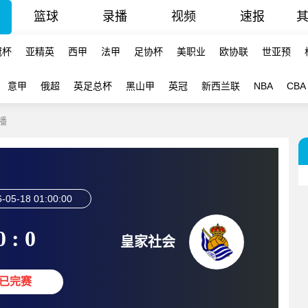
篮球
录播
视频
速报
冠杯
亚精英
西甲
法甲
足协杯
美职业
欧协联
世亚预
意甲
俄超
英足总杯
黑山甲
英冠
新西兰联
NBA
CBA
播
-05-18 01:00:00
0 : 0
皇家社会
已完赛