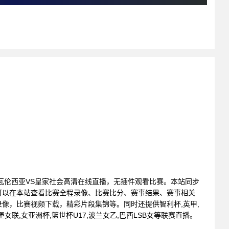
赛 : 瓦伦西亚VS皇家社会高清在线直播，无插件观看比赛。本站同步
可以在本站查看比赛全程录像、比赛比分、赛事结果、赛事相关
像，比赛视频下载，精彩片段集锦等。同时还提供智利杯,英甲,
彼得堡女联,女亚洲杯,篮世杯U17,波兰女乙,巴西LSB女等联赛直播。