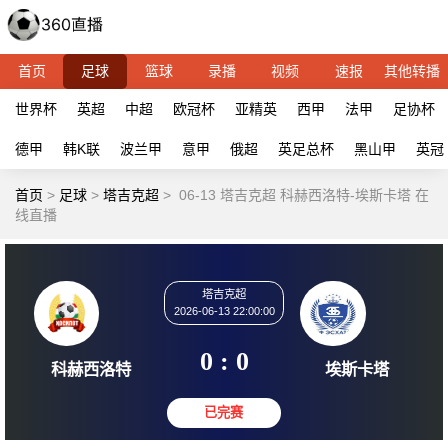
首页
足球
篮球
录播
视频
速报
其他转播
世界杯
英超
中超
欧冠杯
亚精英
西甲
法甲
足协杯
德甲
韩K联
波兰甲
意甲
俄超
英足总杯
黑山甲
英冠
首页
>
足球
>
塔吉克超
>
06-13 塔吉克超 科赫西洛特-埃斯卡塔 在
线直播
塔吉克超
2026-06-13 22:00:00
0 : 0