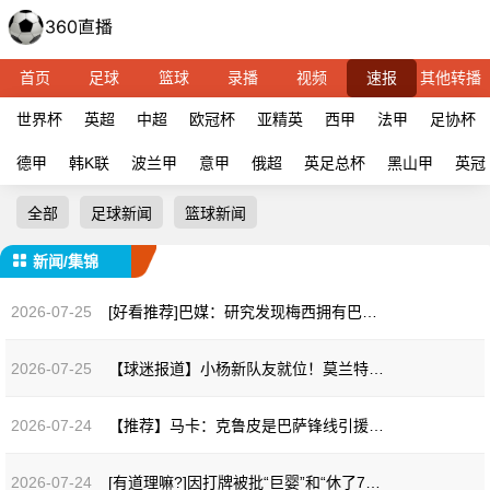
首页
足球
篮球
录播
视频
速报
其他转播
世界杯
英超
中超
欧冠杯
亚精英
西甲
法甲
足协杯
德甲
韩K联
波兰甲
意甲
俄超
英足总杯
黑山甲
英冠
全部
足球新闻
篮球新闻
新闻/集锦
2026-07-25
[好看推荐]巴媒：研究发现梅西拥有巴西和意大利血统，库奇蒂尼是改姓的结果
2026-07-25
【球迷报道】小杨新队友就位！莫兰特来开拓者报到 观摩更衣室&训练场等设施
2026-07-24
【推荐】马卡：克鲁皮是巴萨锋线引援热门之一，但伯恩茅斯将其列为非卖品
2026-07-24
[有道理嘛?]因打牌被批“巨婴”和“休了7年”，内马尔回怼：滚你xx的蠢货