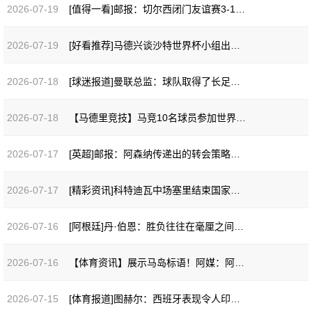
2026-07-19
[值得一看]邮报：切尔西闭门友谊赛3-1克劳利，吉滕斯、德拉普、埃梅加进球
2026-07-19
[好看推荐]马德兴谈沙特世界杯小组出局：联赛外援不断放宽酿成恶果
2026-07-18
[球迷报道]曼联总监：球队取得了长足进步，正在打造四线竞争的优秀队伍
2026-07-18
【马德里竞技】马竞10名球员参加世界杯决赛，连续三届世界杯决赛参加人数最多
2026-07-17
[英超]邮报：阿森纳传递出的转会策略信号依然清晰，耐心而非恐慌
2026-07-17
[精彩资讯]科特迪瓦中场塞里结束国家队生涯，为科特迪瓦出战64场4球4助
2026-07-16
[阿根廷]丹·伯恩：胜负往往在毫厘之间，阿根廷证明了他们为何是卫冕冠军
2026-07-16
【体育资讯】展示马岛标语！阿媒：阿根廷可能被FIFA罚款，球员禁赛可能性较小
2026-07-15
[体育报道]图赫尔：西班牙表现令人印象深刻，胜利实至名归，祝贺他们