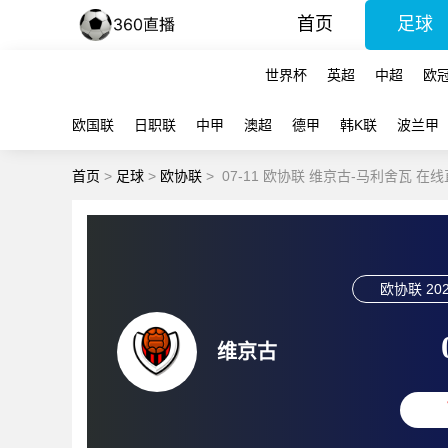
首页
足球
世界杯
英超
中超
欧
欧国联
日职联
中甲
澳超
德甲
韩K联
波兰甲
首页
>
足球
>
欧协联
>
07-11 欧协联 维京古-马利舍瓦 在
欧协联
202
维京古