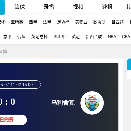
篮球
录播
视频
速报
冠杯
亚精英
西甲
法甲
足协杯
美职业
欧协联
世亚预
意甲
俄超
英足总杯
黑山甲
英冠
新西兰联
NBA
CBA
线直播
5-07-11 02:15:00
0 : 0
马利舍瓦
已完赛