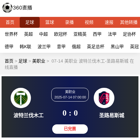
首页
足球
篮球
录播
视频
速报
其他转播
世界杯
英超
中超
欧冠杯
亚精英
西甲
法甲
足协杯
德甲
韩K联
波兰甲
意甲
俄超
英足总杯
黑山甲
英冠
首页
>
足球
>
美职业
>
07-14 美职业 波特兰伐木工-圣路易斯城 在
线直播
美职业
2025-07-14 07:00:00
0 : 0