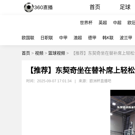
首页
足球
世界杯
英超
中超
欧
欧国联
日职联
中甲
澳超
德甲
韩K联
波兰甲
首页
>
视频
>
篮球视频
>
【推荐】东契奇坐在替补席上轻松
【推荐】东契奇坐在替补席上轻松
时间：2025-09-07 17:01:34
|
来源：欧洲杯直播吧