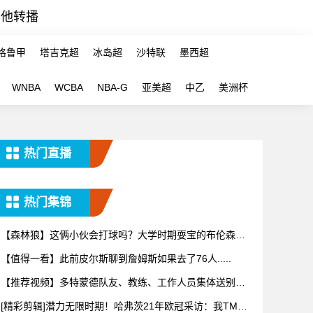
其他转播
格鲁甲
塔吉克超
冰岛超
沙特联
墨西超
WNBA
WCBA
NBA-G
亚美超
中乙
美洲杯
热门直播
热门集锦
【森林狼】这俩小伙会打球吗？大学时期耍宝的布伦森和
迪文！
【值得一看】此前皮尔斯聊到詹姆斯如果去了76人.....
【推荐视频】多特蒙德队友、教练、工作人员集体送别阿
德耶米！
[精彩剪辑]潜力无限时期！哈弗茨21年欧冠采访：我TM一