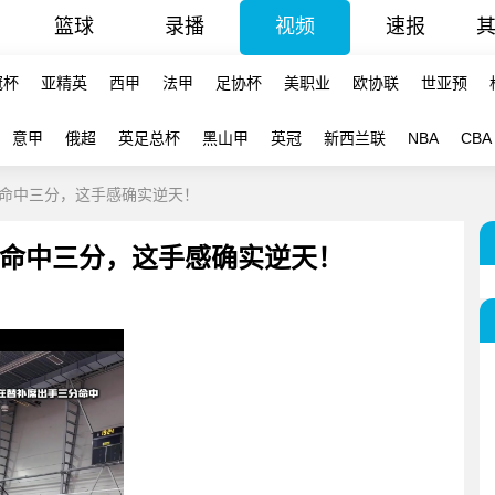
篮球
录播
视频
速报
冠杯
亚精英
西甲
法甲
足协杯
美职业
欧协联
世亚预
意甲
俄超
英足总杯
黑山甲
英冠
新西兰联
NBA
CBA
命中三分，这手感确实逆天！
命中三分，这手感确实逆天！