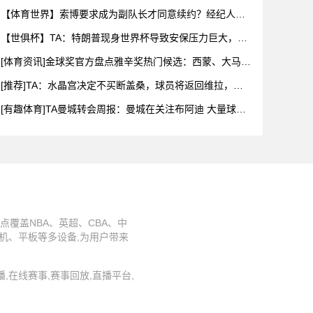
我还和
【体育世界】索博要求成为副队长才同意续约？经纪人：
一眼假，他
【世俱杯】TA：特朗普现身世界杯导致安保压力巨大，决
赛颁奖时
[体育资讯]金球奖官方盘点雅辛奖热门候选：西蒙、大马
丁、迈尼
[推荐]TA：水晶宫决定不买断盖桑，球员将返回维拉，今
夏可以
[有趣体育]TA曼城转会周报：曼城在关注布阿迪 大量球员
可能
点覆盖NBA、英超、CBA、中
机、平板等多设备,为用户带来
件直播,在线赛事,赛事回放,直播平台,