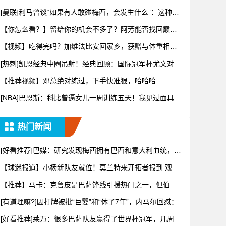
点不
[曼联]利马曾谈“如果有人敢碰梅西，会发生什么”：这种凝
聚力
【你怎么看？】留给你的机会不多了？阿芳能否找回巅峰
期的状态？
【视频】吃得完吗？加维法比安回家乡，获赠与体重相等
的当地特产
[热刺]凯恩经典中圈吊射！经典回顾：国际冠军杯尤文对阵
热刺！
【推荐视频】邓总绝对练过，下手快准狠，哈哈哈
[NBA]巴恩斯：科比曾逼女儿一周训练五天！我见过面具下
真实
热门新闻
[好看推荐]巴媒：研究发现梅西拥有巴西和意大利血统，库
奇蒂尼
【球迷报道】小杨新队友就位！莫兰特来开拓者报到 观摩
更衣室&
【推荐】马卡：克鲁皮是巴萨锋线引援热门之一，但伯恩
茅斯将其列
[有道理嘛?]因打牌被批“巨婴”和“休了7年”，内马尔回怼：
[好看推荐]莱万：很多巴萨队友赢得了世界杯冠军，几周前