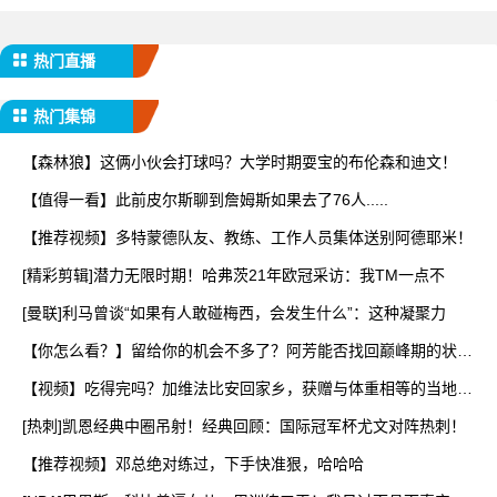
热门直播
热门集锦
【森林狼】这俩小伙会打球吗？大学时期耍宝的布伦森和迪文！
【值得一看】此前皮尔斯聊到詹姆斯如果去了76人.....
【推荐视频】多特蒙德队友、教练、工作人员集体送别阿德耶米！
[精彩剪辑]潜力无限时期！哈弗茨21年欧冠采访：我TM一点不
[曼联]利马曾谈“如果有人敢碰梅西，会发生什么”：这种凝聚力
【你怎么看？】留给你的机会不多了？阿芳能否找回巅峰期的状
态？
【视频】吃得完吗？加维法比安回家乡，获赠与体重相等的当地特
产
[热刺]凯恩经典中圈吊射！经典回顾：国际冠军杯尤文对阵热刺！
【推荐视频】邓总绝对练过，下手快准狠，哈哈哈