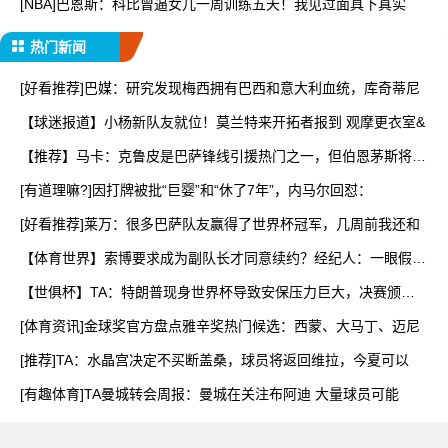
[NBA]巴恩斯：科比曾逼女儿一周训练五天！我见过面具下真实
热门新闻
[好看推荐]巴媒：研究发现梅西拥有巴西和意大利血统，库奇蒂尼
【球迷报道】小杨新队友就位！莫兰特来开拓者报到 观摩更衣室&
【推荐】马卡：克鲁皮是巴萨锋线引援热门之一，但伯恩茅斯将其
列
[有道理嘛?]因打牌被批“巨婴”和“休了7年”，内马尔回怼：
[好看推荐]莱万：很多巴萨队友赢得了世界杯冠军，几周前我还和
【体育世界】索博要求成为副队长才同意续约？经纪人：一眼假，
他
【世俱杯】TA：特朗普现身世界杯导致安保压力巨大，决赛颁奖
时
[体育资讯]金球奖官方盘点雅辛奖热门候选：西蒙、大马丁、迈尼
[推荐]TA：水晶宫决定不买断盖桑，球员将返回维拉，今夏可以
[有趣体育]TA曼城转会周报：曼城在关注布阿迪 大量球员可能