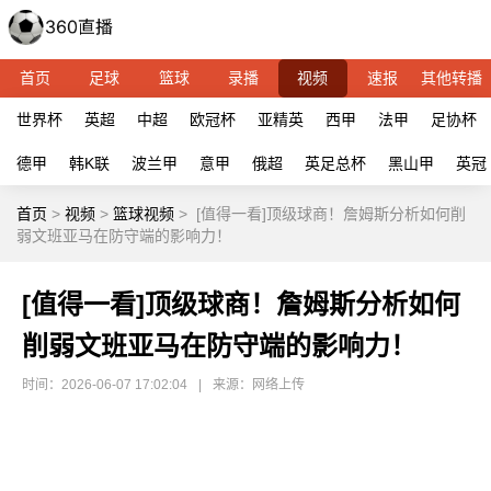
首页
足球
篮球
录播
视频
速报
其他转播
世界杯
英超
中超
欧冠杯
亚精英
西甲
法甲
足协杯
德甲
韩K联
波兰甲
意甲
俄超
英足总杯
黑山甲
英冠
首页
>
视频
>
篮球视频
>
[值得一看]顶级球商！詹姆斯分析如何削
弱文班亚马在防守端的影响力！
[值得一看]顶级球商！詹姆斯分析如何
削弱文班亚马在防守端的影响力！
时间：2026-06-07 17:02:04
|
来源：网络上传