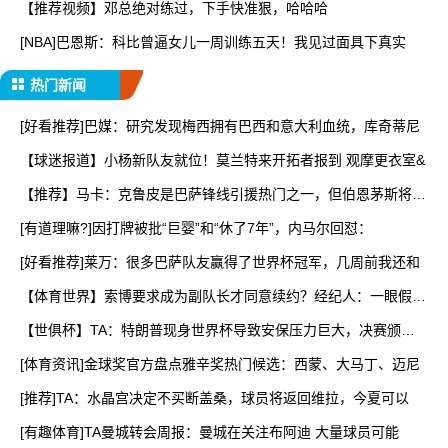
【推荐视频】邓总绝对练过，下手快准狠，哈哈哈
[NBA]巴恩斯：科比曾逼女儿一周训练五天！我见过面具下真实
热门新闻
[好看推荐]巴媒：研究发现梅西拥有巴西和意大利血统，库奇蒂尼
【球迷报道】小杨新队友就位！莫兰特来开拓者报到 观摩更衣室&
【推荐】马卡：克鲁皮是巴萨锋线引援热门之一，但伯恩茅斯将其
列
[有道理嘛?]因打牌被批“巨婴”和“休了7年”，内马尔回怼：
[好看推荐]莱万：很多巴萨队友赢得了世界杯冠军，几周前我还和
【体育世界】索博要求成为副队长才同意续约？经纪人：一眼假，
他
【世俱杯】TA：特朗普现身世界杯导致安保压力巨大，决赛颁奖
时
[体育资讯]金球奖官方盘点雅辛奖热门候选：西蒙、大马丁、迈尼
[推荐]TA：水晶宫决定不买断盖桑，球员将返回维拉，今夏可以
[有趣体育]TA曼城转会周报：曼城在关注布阿迪 大量球员可能