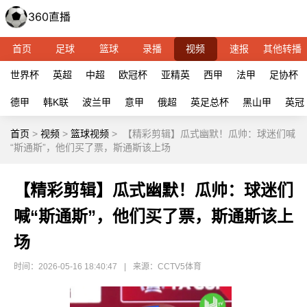
首页
足球
篮球
录播
视频
速报
其他转播
世界杯
英超
中超
欧冠杯
亚精英
西甲
法甲
足协杯
德甲
韩K联
波兰甲
意甲
俄超
英足总杯
黑山甲
英冠
首页
>
视频
>
篮球视频
>
【精彩剪辑】瓜式幽默！瓜帅：球迷们喊
“斯通斯”，他们买了票，斯通斯该上场
【精彩剪辑】瓜式幽默！瓜帅：球迷们
喊“斯通斯”，他们买了票，斯通斯该上
场
时间：2026-05-16 18:40:47
|
来源：CCTV5体育