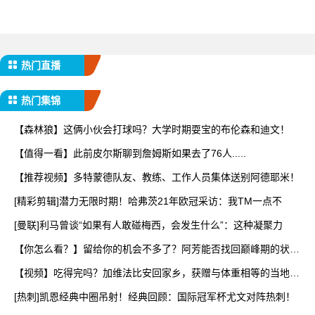
热门直播
热门集锦
【森林狼】这俩小伙会打球吗？大学时期耍宝的布伦森和迪文！
【值得一看】此前皮尔斯聊到詹姆斯如果去了76人.....
【推荐视频】多特蒙德队友、教练、工作人员集体送别阿德耶米！
[精彩剪辑]潜力无限时期！哈弗茨21年欧冠采访：我TM一点不
[曼联]利马曾谈“如果有人敢碰梅西，会发生什么”：这种凝聚力
【你怎么看？】留给你的机会不多了？阿芳能否找回巅峰期的状
态？
【视频】吃得完吗？加维法比安回家乡，获赠与体重相等的当地特
产
[热刺]凯恩经典中圈吊射！经典回顾：国际冠军杯尤文对阵热刺！