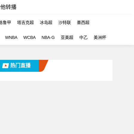
其他转播
格鲁甲
塔吉克超
冰岛超
沙特联
墨西超
WNBA
WCBA
NBA-G
亚美超
中乙
美洲杯
热门直播