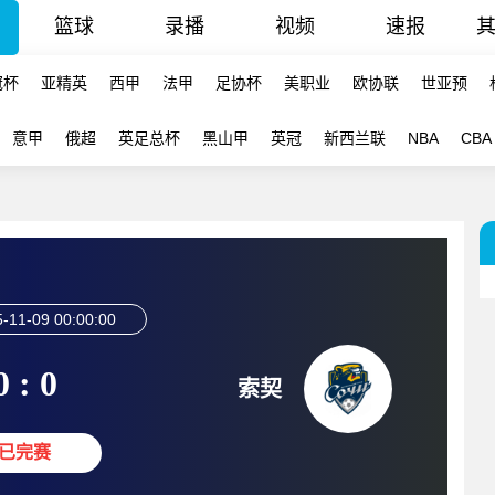
篮球
录播
视频
速报
冠杯
亚精英
西甲
法甲
足协杯
美职业
欧协联
世亚预
意甲
俄超
英足总杯
黑山甲
英冠
新西兰联
NBA
CBA
-11-09 00:00:00
0 : 0
索契
已完赛