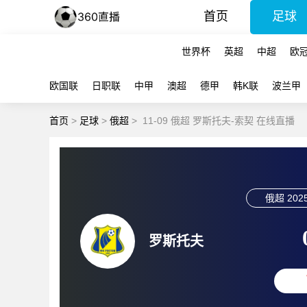
首页
足球
世界杯
英超
中超
欧
欧国联
日职联
中甲
澳超
德甲
韩K联
波兰甲
首页
>
足球
>
俄超
>
11-09 俄超 罗斯托夫-索契 在线直播
俄超
2025
罗斯托夫