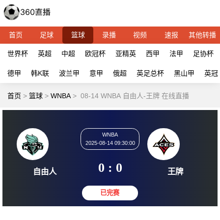
首页
足球
篮球
录播
视频
速报
其他转播
世界杯
英超
中超
欧冠杯
亚精英
西甲
法甲
足协杯
德甲
韩K联
波兰甲
意甲
俄超
英足总杯
黑山甲
英冠
首页
>
篮球
>
WNBA
>
08-14 WNBA 自由人-王牌 在线直播
WNBA
2025-08-14 09:30:00
0 : 0
自由人
王